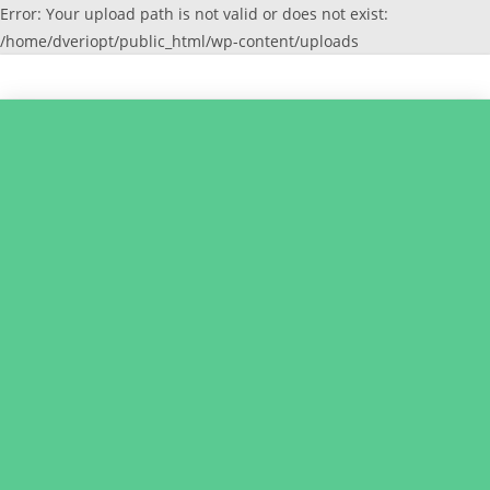
Error: Your upload path is not valid or does not exist:
/home/dveriopt/public_html/wp-content/uploads
Перейти
к
содержимому