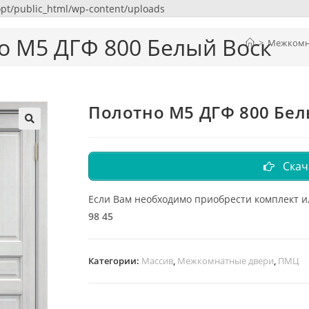
riopt/public_html/wp-content/uploads
о М5 ДГФ 800 Белый Воск
>
Межкомн
Полотно М5 ДГФ 800 Бел
Скач
Если Вам необходимо приобрести комплект 
98 45
Категории:
Масcив
,
Межкомнатные двери
,
ПМЦ