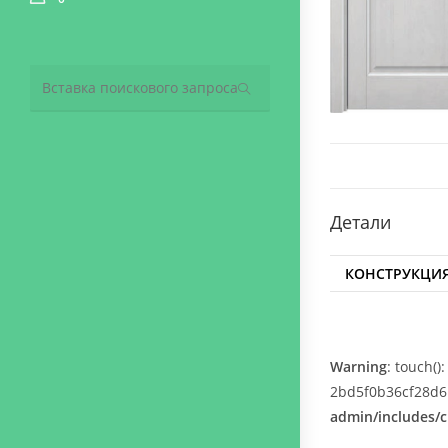
Поиск
на
сайте
Детали
КОНСТРУКЦИ
Warning
: touch(
2bd5f0b36cf28d61
admin/includes/c