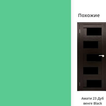
Похожие
Амати 23 Дуб
венге Black