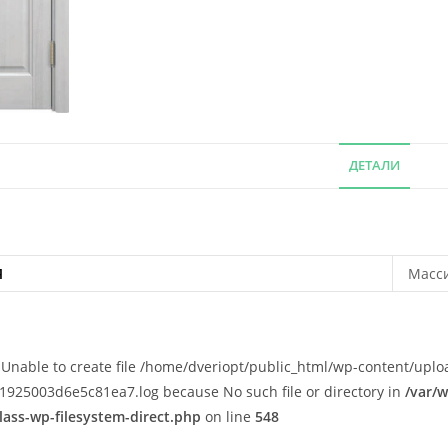
ДЕТАЛИ
Я
Масси
): Unable to create file /home/dveriopt/public_html/wp-content/upl
925003d6e5c81ea7.log because No such file or directory in
/var/
lass-wp-filesystem-direct.php
on line
548