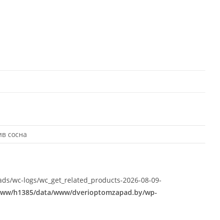
в сосна
oads/wc-logs/wc_get_related_products-2026-08-09-
www/h1385/data/www/dverioptomzapad.by/wp-