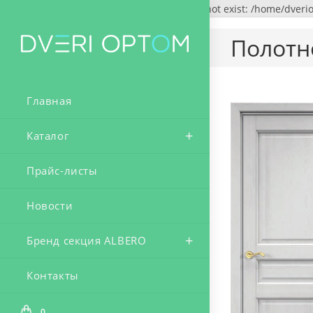
Error: Your upload path is not valid or does not exist: /home/dve
Перейти
Полотн
к
содержимому
Главная
Каталог
Прайс-листы
Новости
Бренд секция ALBERO
Контакты
0