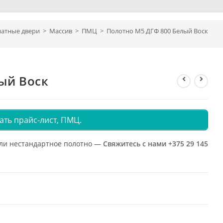
атные двери
>
Масcив
>
ПМЦ
>
Полотно М5 ДГФ 800 Белый Воск
ый Воск
ать прайс-лист, ПМЦ.
или нестандартное полотно —
Свяжитесь с нами +375 29 145