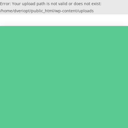
Error: Your upload path is not valid or does not exist:
/home/dveriopt/public_html/wp-content/uploads
Перейти
к
содержимому