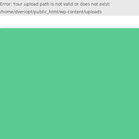
Error: Your upload path is not valid or does not exist:
/home/dveriopt/public_html/wp-content/uploads
Перейти
к
содержимому